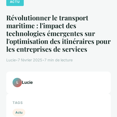
ACTU
Révolutionner le transport
maritime : l'impact des
technologies émergentes sur
l'optimisation des itinéraires pour
les entreprises de services
Lucie
•
7 février 2025
•
7 min de lecture
Lucie
L
TAGS
Actu