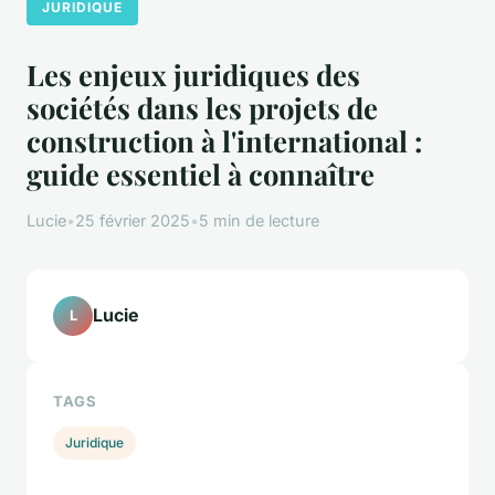
JURIDIQUE
Les enjeux juridiques des
sociétés dans les projets de
construction à l'international :
guide essentiel à connaître
Lucie
•
25 février 2025
•
5 min de lecture
Lucie
L
TAGS
Juridique