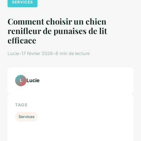
SERVICES
Comment choisir un chien
renifleur de punaises de lit
efficace
Lucie
•
17 février 2026
•
8 min de lecture
Lucie
L
TAGS
Services